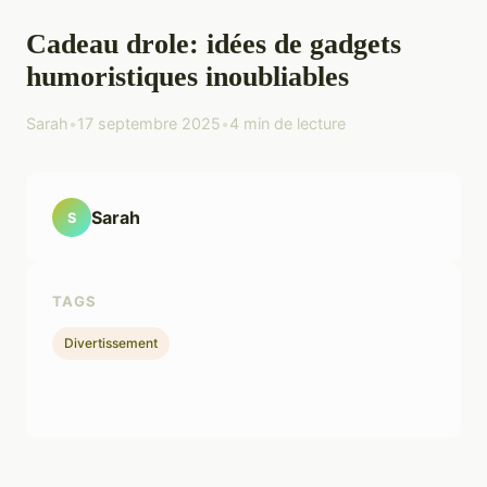
Cadeau drole: idées de gadgets
humoristiques inoubliables
Sarah
•
17 septembre 2025
•
4 min de lecture
Sarah
S
TAGS
Divertissement