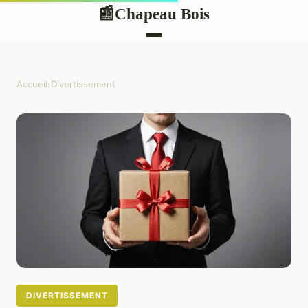
Chapeau Bois
📰
Accueil
›
Divertissement
DIVERTISSEMENT