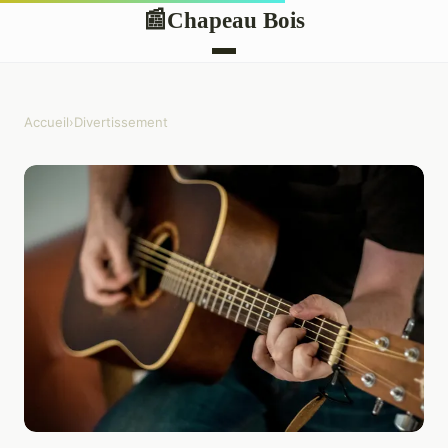
Chapeau Bois
📰
Accueil
›
Divertissement