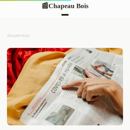
Chapeau Bois
📰
Accueil
›
Actu