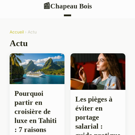
Chapeau Bois
📰
Accueil
› Actu
Actu
Pourquoi
Les pièges à
partir en
éviter en
croisière de
portage
luxe en Tahiti
salarial :
: 7 raisons