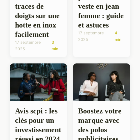
veste en jean
traces de
femme : guide
doigts sur une
et astuces
hotte en inox
facilement
17 septembre
4
2025
min
17 septembre
3
2025
min
Avis scpi : les
Boostez votre
clés pour un
marque avec
investissement
des polos
réussi en 2024
publicitaires