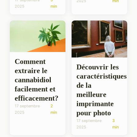
2025
min
2025
min
Comment
Découvrir les
extraire le
caractéristiques
cannabidiol
de la
facilement et
meilleure
efficacement?
imprimante
17 septembre
2
pour photo
2025
min
17 septembre
3
2025
min