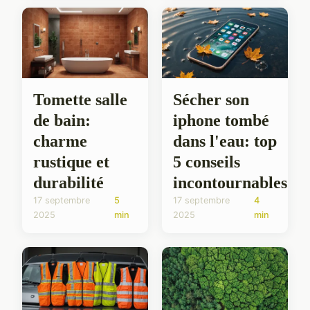
Tomette salle
Sécher son
de bain:
iphone tombé
charme
dans l'eau: top
rustique et
5 conseils
durabilité
incontournables
17 septembre
5
17 septembre
4
2025
min
2025
min