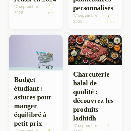
personnalisés
17 septembre
4
2025
min
17 septembre
3
2025
min
Charcuterie
Budget
halal de
étudiant :
qualité :
astuces pour
découvrez les
manger
produits
équilibré à
ladhidh
petit prix
17 septembre
4
17 septembre
5