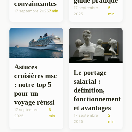
guide pratique
convaincantes
17 septembre
5
17 septembre 2025
7 min
2025
min
Astuces
Le portage
croisières msc
salarial :
: notre top 5
définition,
pour un
fonctionnement
voyage réussi
et avantages
17 septembre
6
17 septembre
2
2025
min
2025
min