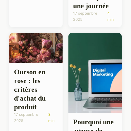
une journée
17 septembre
4
2025
min
Ourson en
rose : les
critères
d'achat du
produit
17 septembre
3
Pourquoi une
2025
min
agence de