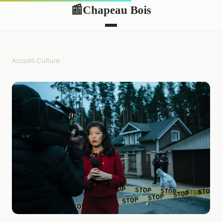
Chapeau Bois
📰
Accueil
›
Culture