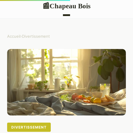
Chapeau Bois
📰
Accueil
›
Divertissement
DIVERTISSEMENT